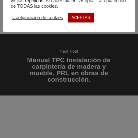
visitas repetidas. Al hacer clic en "Aceptar", acepta el uso
y la entidad que lo financie y/o subvencione.
de TODAS las cookies.
Configuración de cookies
ACEPTAR
Next Post
Manual TPC Instalación de
carpintería de madera y
mueble. PRL en obras de
construcción.