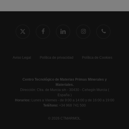
x-
facebook
linkedin
instagram
phone
twitter
Aviso Legal
Política de privacidad
Política de Cookies
Centro Tecnológico de Materias Primas Minerales y
Materiales.
Dirección: Ctra. de Murcia s/n - 30430 - Cehegín Murcia (
España )
Horarios:
Lunes a Viernes - de 9:00 a 14:00 y de 16:00 a 19:00
Teléfono:
+34 968 741 500
© 2026 CTMARMOL.