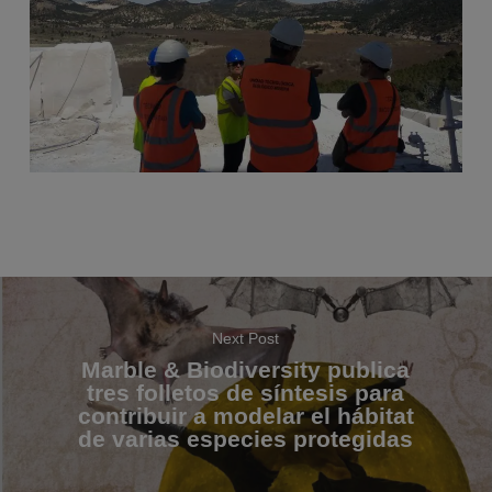
Next Post
Marble & Biodiversity publica
tres folletos de síntesis para
contribuir a modelar el hábitat
de varias especies protegidas