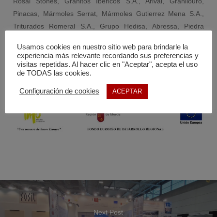
Rosal Stones, Granitos Ibéricos S.A., Arival, Granilouro,
Pinacas, Mármoles Serrat, Mármoles Gutierrez Mena S.A.,
Triturados Romeral S.A., Grupo Hedisa, Abressa, Piedra
Paloma, QMC y el Centro Tecnológico del Mármol, Piedra y
Usamos cookies en nuestro sitio web para brindarle la
Materiales.
experiencia más relevante recordando sus preferencias y
visitas repetidas. Al hacer clic en "Aceptar", acepta el uso
de TODAS las cookies.
Configuración de cookies
ACEPTAR
Next Post