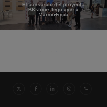
El consorcio del proyecto
BKstone llegó ayer a
Marmo+mac
x-
facebook
linkedin
instagram
phone
twitter