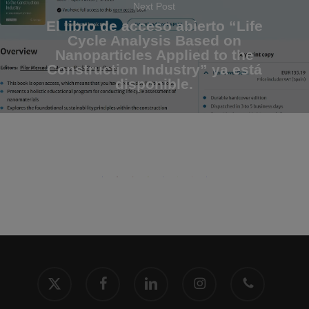
Next Post
El libro de acceso abierto “Life
Cycle Analysis Based on
Nanoparticles Applied to the
Construction Industry” ya está
disponible.
x-
facebook
linkedin
instagram
phone
twitter