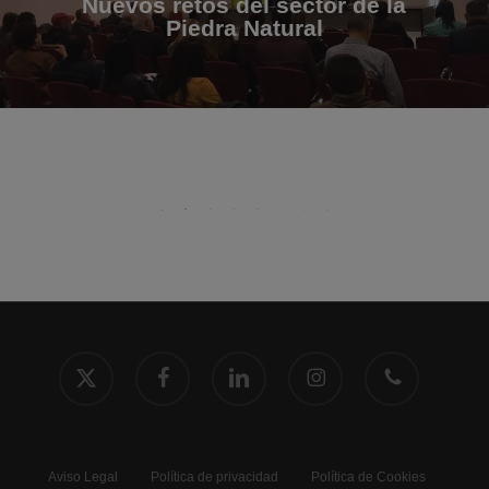
Nuevos retos del sector de la
Piedra Natural
x-
facebook
linkedin
instagram
phone
twitter
Aviso Legal
Política de privacidad
Política de Cookies