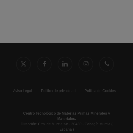
x-
facebook
linkedin
instagram
phone
twitter
Aviso Legal
Política de privacidad
Política de Cookies
Centro Tecnológico de Materias Primas Minerales y
Materiales.
Dirección: Ctra. de Murcia s/n - 30430 - Cehegín Murcia (
España )