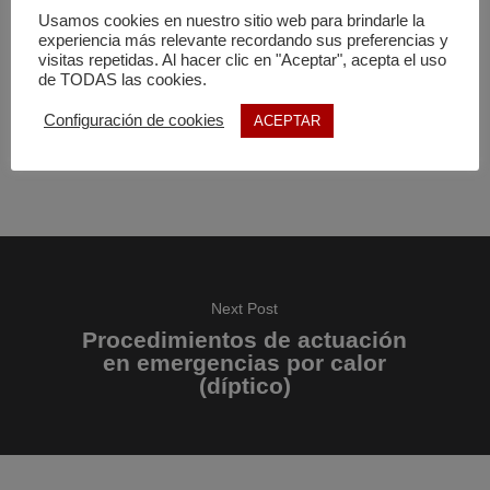
noticias y vídeos.
Usamos cookies en nuestro sitio web para brindarle la
experiencia más relevante recordando sus preferencias y
visitas repetidas. Al hacer clic en "Aceptar", acepta el uso
Importante:
Material protegido con derechos de autor.
de TODAS las cookies.
Cualquier uso deberá de respetar la autoría de su propietario
Configuración de cookies
ACEPTAR
y la entidad que lo financie y/o subvencione.
Next Post
Procedimientos de actuación
en emergencias por calor
(díptico)