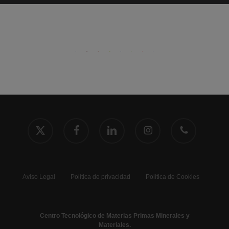
x-
facebook
linkedin
instagram
phone
twitter
Aviso Legal
Política de privacidad
Política de Cookies
Centro Tecnológico de Materias Primas Minerales y
Materiales.