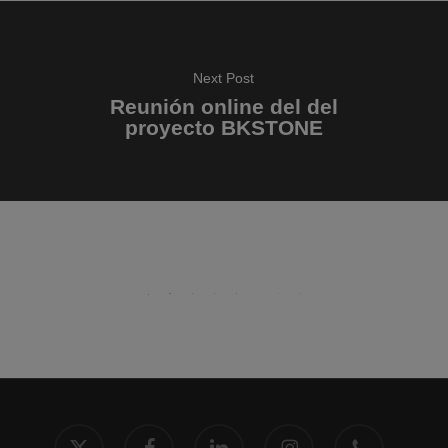
Next Post
Reunión online del del
proyecto BKSTONE
x-
facebook
linkedin
instagram
phone