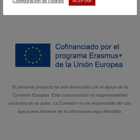
Configuración de cookies
ACEPTAR
www.fh-bielefeld.de
El presente proyecto ha sido financiado con el apoyo de la
Comisión Europea. Esta comunicación es responsabilidad
exclusiva de su autor. La Comisión no es responsable del uso
que pueda hacerse de la información aquí difundida.