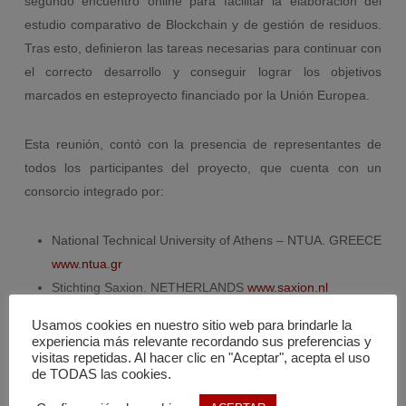
segundo encuentro online para facilitar la elaboración del
estudio comparativo de Blockchain y de gestión de residuos.
Tras esto, definieron las tareas necesarias para continuar con
el correcto desarrollo y conseguir lograr los objetivos
marcados en esteproyecto financiado por la Unión Europea.
Esta reunión, contó con la presencia de representantes de
todos los participantes del proyecto, que cuenta con un
consorcio integrado por:
National Technical University of Athens – NTUA. GREECE
www.ntua.gr
Stichting Saxion. NETHERLANDS
www.saxion.nl
Asociación Empresarial de Investigación Centro
Usamos cookies en nuestro sitio web para brindarle la
Tecnológico del Mármol, Piedra y Materiales (CTM).
experiencia más relevante recordando sus preferencias y
visitas repetidas. Al hacer clic en "Aceptar", acepta el uso
SPAIN
www.ctmarmol.es
de TODAS las cookies.
Tallinna Tehnikaulikool (TalTech). ESTONIA
www.ttu.ee
Fachhochschule Bielefeld (FH- Bielefeld). GERMANY