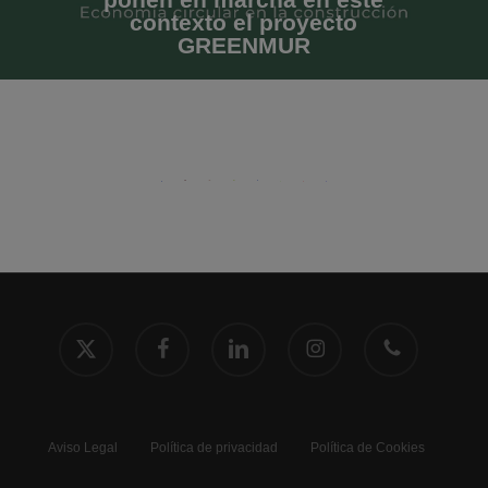
contexto el proyecto
GREENMUR
x-
facebook
linkedin
instagram
phone
twitter
Aviso Legal
Política de privacidad
Política de Cookies