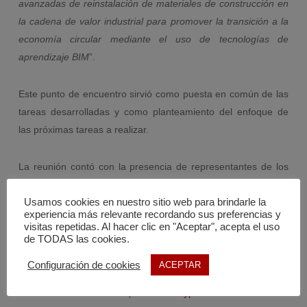
avanzadas de reinstalación de materiales de construcción en
la cadena de valor industrial para promover la transición a la
economía circular mediante el uso de tecnologías de
aprendizaje BIM
”.
Este punto de encuentro sirvió como puesta en común de las
tareas desarrolladas y como planteamiento del enfoque de
las próximas tareas a realizar.
La reunión contó con la presencia de representantes de los
socios españoles del proyecto:
Usamos cookies en nuestro sitio web para brindarle la
experiencia más relevante recordando sus preferencias y
Universidad de Sevilla – España.
www.us.es
visitas repetidas. Al hacer clic en "Aceptar", acepta el uso
Asociación Empresarial de Investigación Centro
de TODAS las cookies.
Tecnológico del Mármol y la Piedra –
Configuración de cookies
ACEPTAR
España.
www.ctmarmol.es
CYPE SOFT SL – España.
www.cype.es