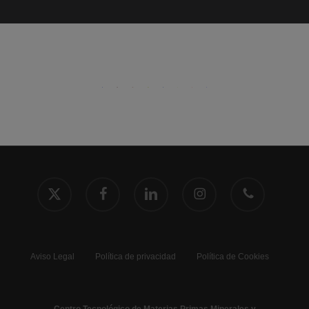
x-
facebook
linkedin
instagram
phone
twitter
Aviso Legal
Política de privacidad
Política de Cookies