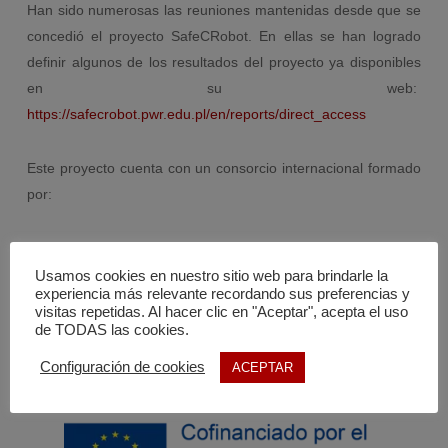
Han sido numerosas las reuniones mantenidas desde que se
concedió el proyecto SafeCRobot. En ellas se han logrado
definir algunos de los resultados del proyecto ya disponibles
en su web:
https://safecrobot.pwr.edu.pl/en/reports/direct_access
Este proyecto cuenta con un consorcio internacional formado
por:
University of the West of England, Bristol (United
Kimdong)
Usamos cookies en nuestro sitio web para brindarle la
experiencia más relevante recordando sus preferencias y
Asociación Empresarial de Investigación Centro
visitas repetidas. Al hacer clic en "Aceptar", acepta el uso
Tecnológico del Mármol, Piedra y Materiales (España)
de TODAS las cookies.
Politechnika Wroclawska (Poland)
Configuración de cookies
ACEPTAR
Bildungszentren des Baugewerbes EV (Germany)