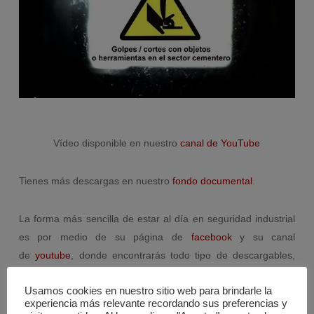
Vídeo disponible en nuestro
canal de YouTube
Tienes más descargas en nuestro
fondo documental
.
La forma más sencilla de estar al día en seguridad industrial
es por medio de su página de
facebook
y su canal
de
youtube
, donde encontrarás todo tipo de descargables,
noticias y vídeos.
Usamos cookies en nuestro sitio web para brindarle la
Importante:
Material protegido con derechos de autor.
experiencia más relevante recordando sus preferencias y
Cualquier uso deberá de respetar la autoría de su propietario