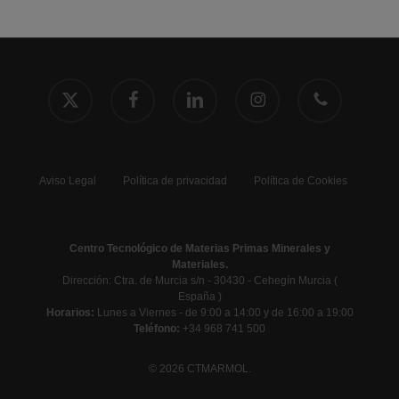
x-
facebook
linkedin
instagram
phone
twitter
Aviso Legal
Política de privacidad
Política de Cookies
Centro Tecnológico de Materias Primas Minerales y
Materiales.
Dirección: Ctra. de Murcia s/n - 30430 - Cehegín Murcia (
España )
Horarios:
Lunes a Viernes - de 9:00 a 14:00 y de 16:00 a 19:00
Teléfono:
+34 968 741 500
© 2026 CTMARMOL.