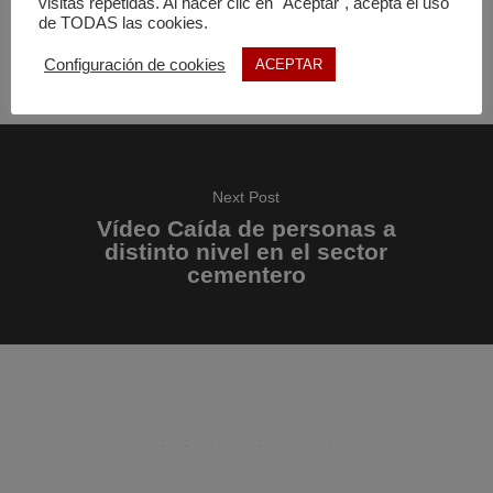
visitas repetidas. Al hacer clic en "Aceptar", acepta el uso
y la entidad que lo financie y/o subvencione.
de TODAS las cookies.
Configuración de cookies
ACEPTAR
Next Post
Vídeo Caída de personas a
distinto nivel en el sector
cementero