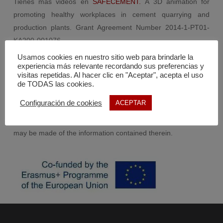
Tienes más videos en
SAFECEMENT.
A 3D animation for
promoting healthy workplaces in cement quarrying and
production plants. Grant Agreement Number 2014-1-PT01-
KA200-001076.
Usamos cookies en nuestro sitio web para brindarle la
experiencia más relevante recordando sus preferencias y
This project has been funded with support from the European
visitas repetidas. Al hacer clic en "Aceptar", acepta el uso
Commission.
de TODAS las cookies.
Configuración de cookies
ACEPTAR
This publication reflects the views only of the author, and the
Commission cannot be held responsible for any use which
may be made of the information contained therein.