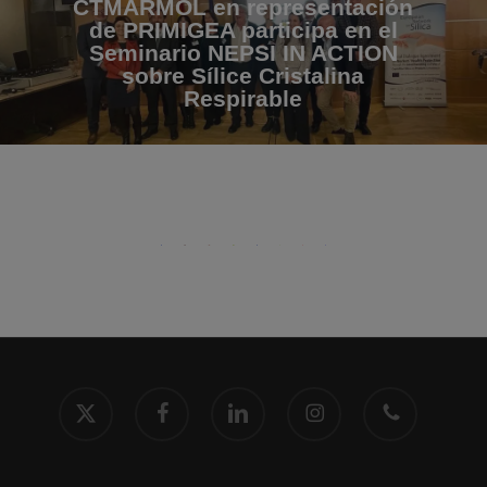
CTMARMOL en representación
de PRIMIGEA participa en el
Seminario NEPSI IN ACTION
sobre Sílice Cristalina
Respirable
x-
facebook
linkedin
instagram
phone
twitter