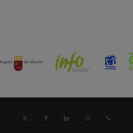
x-
facebook
linkedin
instagram
phone
twitter