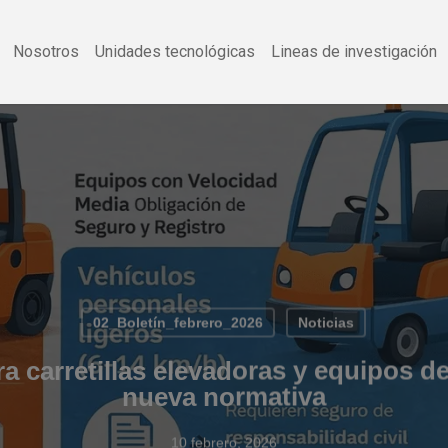
Nosotros
Unidades tecnológicas
Lineas de investigación
02_Boletín_febrero_2026
Noticias
a carretillas elevadoras y equipos d
nueva normativa
10 febrero, 2026