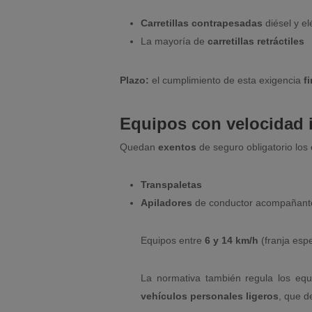
Carretillas contrapesadas
diésel y el
La mayoría de
carretillas retráctiles
Plazo:
el cumplimiento de esta exigencia
f
Equipos con velocidad
Quedan
exentos
de seguro obligatorio lo
Transpaletas
Apiladores
de conductor acompañant
Equipos entre
6 y 14 km/h
(franja espe
La normativa también regula los eq
vehículos personales ligeros
, que d