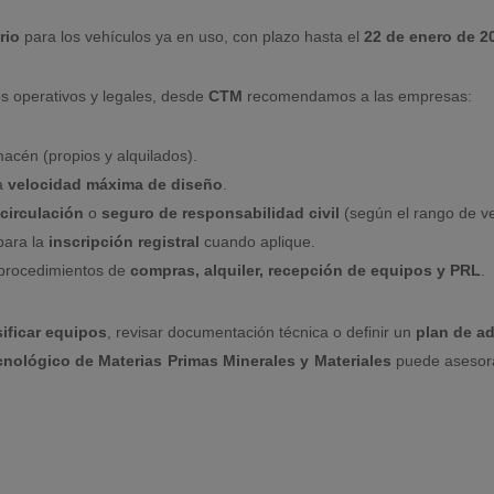
rio
para los vehículos ya en uso, con plazo hasta el
22 de enero de 2
os operativos y legales, desde
CTM
recomendamos a las empresas:
macén (propios y alquilados).
la
velocidad máxima de diseño
.
circulación
o
seguro de responsabilidad civil
(según el rango de ve
para la
inscripción registral
cuando aplique.
 procedimientos de
compras, alquiler, recepción de equipos y PRL
.
sificar equipos
, revisar documentación técnica o definir un
plan de a
nológico de Materias Primas Minerales y Materiales
puede asesorar