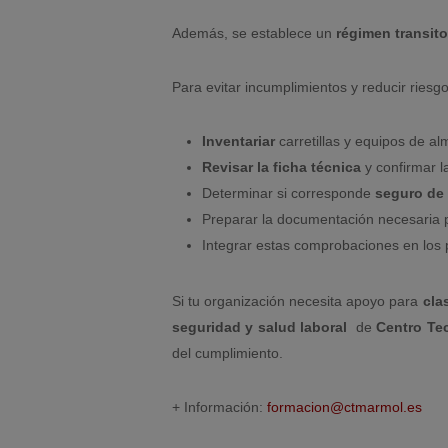
Además, se establece un
régimen transito
Para evitar incumplimientos y reducir riesg
Inventariar
carretillas y equipos de al
Revisar la ficha técnica
y confirmar 
Determinar si corresponde
seguro de 
Preparar la documentación necesaria 
Integrar estas comprobaciones en los
Si tu organización necesita apoyo para
cla
seguridad y salud laboral
de
Centro Tec
del cumplimiento.
+ Información:
formacion@ctmarmol.es