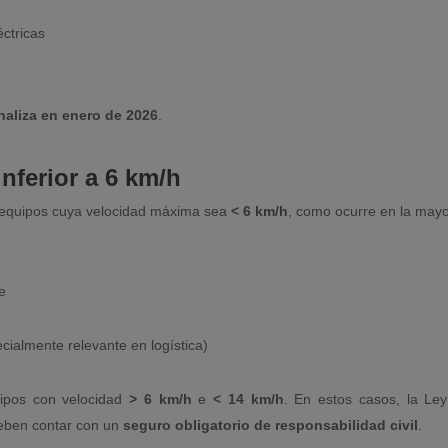
éctricas
inaliza en enero de 2026
.
inferior a 6 km/h
s equipos cuya velocidad máxima sea
< 6 km/h
, como ocurre en la mayo
e
cialmente relevante en logística)
uipos con velocidad
> 6 km/h
e
< 14 km/h
. En estos casos, la Le
eben contar con un
seguro obligatorio de responsabilidad civil
.