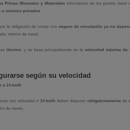
s Primas Minerales y Materiales
informamos de los puntos clave d
s o recintos privados
.
ue la obligación de contar con
seguro de circulación
ya no depen
ado, interior de nave).
e es
técnico
, y se basa principalmente en la
velocidad máxima de 
urarse según su velocidad
r a 14 km/h
doras con velocidad
> 14 km/h
deben disponer
obligatoriamente
de
tro de naves.