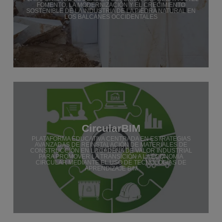
FOMENTO, LA MODERNIZACIÓN Y EL CRECIMIENTO
SOSTENIBLE DE LA INDUSTRIA DE LA PIEDRA NATURAL EN
LOS BALCANES OCCIDENTALES
CircularBIM
PLATAFORMA EDUCATIVA CENTRADA EN ESTRATEGIAS
AVANZADAS DE REINSTALACIÓN DE MATERIALES DE
CONSTRUCCIÓN EN LA CADENA DE VALOR INDUSTRIAL
PARA PROMOVER LA TRANSICIÓN A LA ECONOMÍA
CIRCULAR MEDIANTE EL USO DE TECNOLOGÍAS DE
APRENDIZAJE BIM