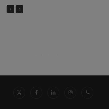
x-
facebook
linkedin
instagram
phone
twitter